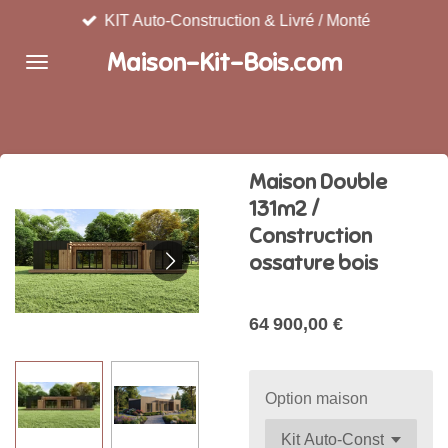
KIT Auto-Construction & Livré / Monté
Passer
au
Maison-Kit-Bois.com
contenu
principal
Maison Double
131m2 /
Construction
ossature bois
64 900,00 €
Option maison