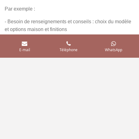
Par exemple :
- Besoin de renseignements et conseils : choix du modèle
et options maison et finitions
- Besoin de comprendre les adaptations à faire pour la RE
E-mail
Téléphone
WhatsApp
2020 en résidence permanente
- Besoin de connaître les adaptations à faire avant de
poser le permis de construire
Envoyer le Formulaire de contact