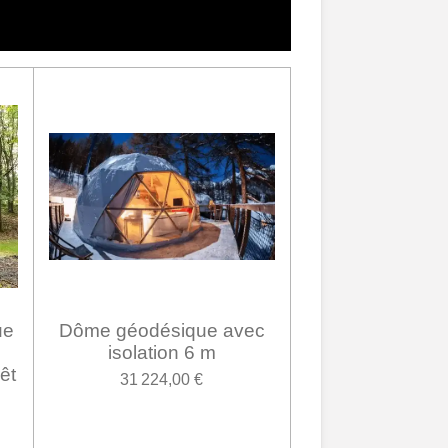
ue
Dôme géodésique avec
isolation 6 m
êt
31 224,00 €