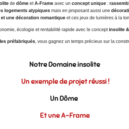
lite
de
dôme
et
A-Frame
avec un
concept unique
:
rassembl
des logements atypiques
mais en proposant aussi une
décorat
if et une décoration romantique
et ces jeux de lumières à la to
conomie, écologie et rentabilité rapide avec le concept
insolite
les préfabriqués
, vous gagnez un temps précieux sur la constru
Notre Domaine insolite
Un exemple de projet réussi !
Un Dôme
Et une A-Frame