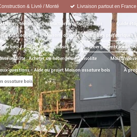
onstruction & Livré / Monté
Livraison partout en France
Maisons témoins : Construction en ossature bois
Guide éta
vis / Catalogue
Maisons ossature bois & Kits préfabriqués
ure bois / Projets personnalisés
Hébergements insolite
ine insolite : Acheter un hébergement insolite
Maisons ossa
 aux questions - Aide au projet Maison ossature bois
À pro
n ossature bois