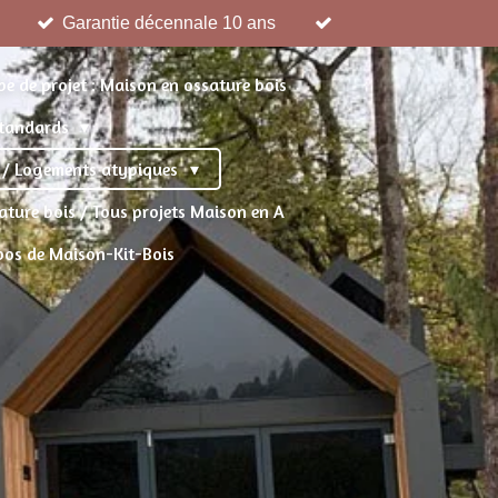
Garantie décennale 10 ans
pe de projet : Maison en ossature bois
 standards
s / Logements atypiques
ture bois / Tous projets Maison en A
pos de Maison-Kit-Bois