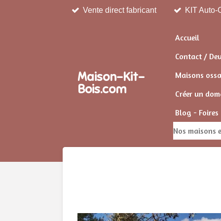
Vente direct fabricant
KIT Auto-C
Passer
au
contenu
Accueil
principal
Contact / De
Maison-Kit-
Maisons ossat
Bois.com
Créer un doma
Blog - Foires
Nos maisons e