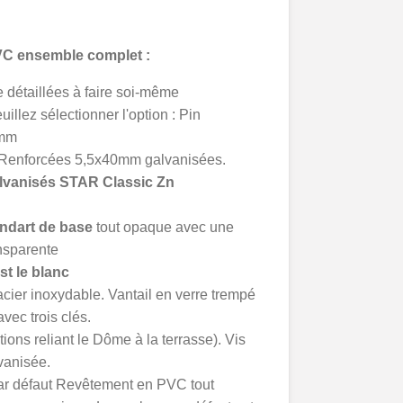
C ensemble complet :
détaillées à faire soi-même
uillez sélectionner l'option : Pin
0mm
 Renforcées 5,5x40mm galvanisées.
lvanisés
STAR Classic Zn
ndart de base
tout opaque avec une
ansparente
st le blanc
cier inoxydable. Vantail en verre trempé
ec trois clés.
tions reliant le Dôme à la terrasse). Vis
vanisée.
ar défaut Revêtement en PVC
tout