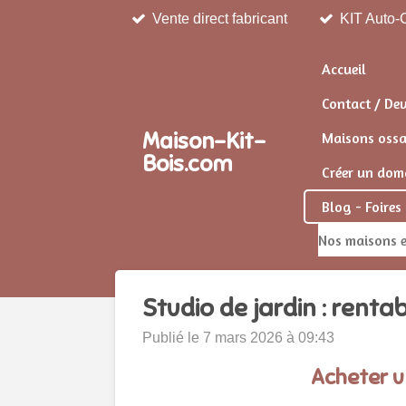
Vente direct fabricant
KIT Auto-C
Passer
au
contenu
Accueil
principal
Contact / De
Maison-Kit-
Maisons ossat
Bois.com
Créer un doma
Blog - Foires
Nos maisons e
Studio de jardin : rentab
Publié le 7 mars 2026 à 09:43
Acheter un