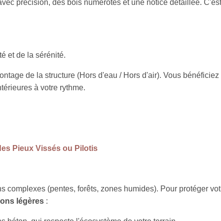
 avec précision, des bois numérotés et une notice détaillée. C'es
é et de la sérénité.
ontage de la structure (Hors d'eau / Hors d'air). Vous bénéficiez
ntérieures à votre rythme.
des Pieux Vissés ou Pilotis
ains complexes (pentes, forêts, zones humides). Pour protéger votr
ions légères
: