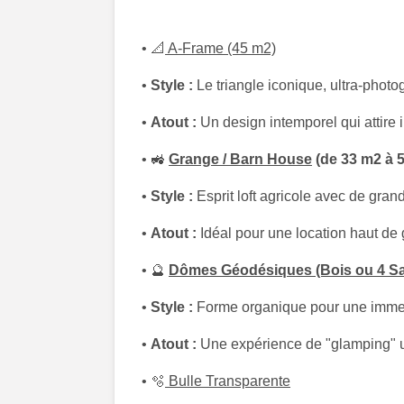
• 📐
A-Frame (45 m2)
•
Style :
Le triangle iconique, ultra-phot
•
Atout :
Un design intemporel qui attire 
• 🚜
Grange / Barn House
(de 33 m2 à 
•
Style :
Esprit loft agricole avec de gra
•
Atout :
Idéal pour une location haut d
• 🔮
Dômes Géodésiques (Bois ou 4 Sa
•
Style :
Forme organique pour une immers
•
Atout :
Une expérience de "glamping" un
• 🫧
Bulle Transparente