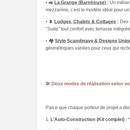
• 🚜
La Grange (Barnhouse)
:
Un mélange
mezzanine, c'est le modèle idéal pour un
• 🌲
Lodges, Chalets & Cottages
:
Des s
"Suite" tout confort avec terrasse intégrée
• 🏘️
Style Scandinave & Designs Uniq
géométriques variées pour ceux qui recher
🛠️
Deux modes de réalisation selon vot
Parce que chaque porteur de projet a des
1.
L’Auto-Construction (Kit complet) :
*