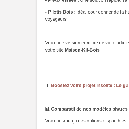
•
Pieux Vissés :
Une solution rapide, san
•
Pilotis Bois :
Idéal pour donner de la h
voyageurs.
Voici une version enrichie de votre article
votre site
Maison-Kit-Bois
.
🌲
Boostez votre projet insolite : Le g
📊
Comparatif de nos modèles phares
Voici un aperçu des options disponibles p