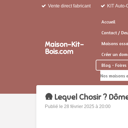
Vente direct fabricant
KIT Auto-C
Passer
au
contenu
Accueil
principal
Contact / De
Maison-Kit-
Maisons ossat
Bois.com
Créer un doma
Blog - Foires
Nos maisons e
🛖 Lequel Chosir ? Dôme
Publié le 28 février 2025 à 20:00