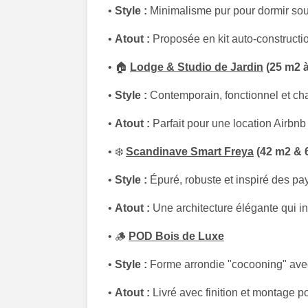
•
Style :
Minimalisme pur pour dormir sou
•
Atout :
Proposée en kit auto-constructio
• 🏠
Lodge & Studio de Jardin
(25 m2 à
•
Style :
Contemporain, fonctionnel et ch
•
Atout :
Parfait pour une location Airbnb
• ❄️
Scandinave Smart Freya
(42 m2 & 
•
Style :
Épuré, robuste et inspiré des pa
•
Atout :
Une architecture élégante qui ins
• 🪵
POD Bois de Luxe
•
Style :
Forme arrondie "cocooning" avec
•
Atout :
Livré avec finition et montage 